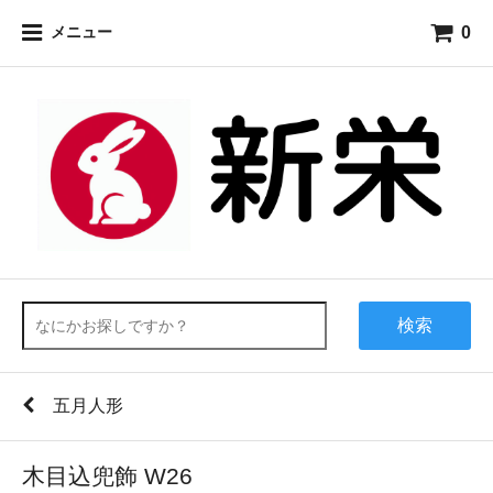
0
メニュー
検索
五月人形
木目込兜飾 W26