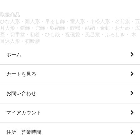
取扱商品
ひな人形・雛人形・吊るし飾・童人形・市松人形・名前旗・五
月人形・鎧飾・兜飾・収納飾・鯉幟・結納・金封・おため・広
蓋・切手盆・初着・ひも銭・祝儀袋・風呂敷・ふろしき・ 木
目込人形・初喰膳
ホーム
カートを見る
お問い合わせ
マイアカウント
住所 営業時間